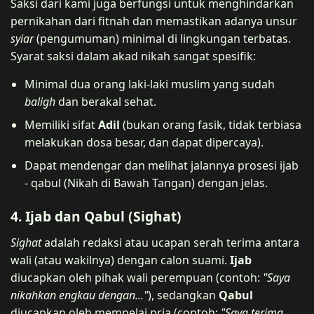
Saksi dari kami juga berfungsi untuk menghindarkan
pernikahan dari fitnah dan memastikan adanya unsur
syiar
(pengumuman) minimal di lingkungan terbatas.
Syarat saksi dalam akad nikah sangat spesifik:
Minimal dua orang laki-laki muslim yang sudah
baligh
dan berakal sehat.
Memiliki sifat
Adil
(bukan orang fasik, tidak terbiasa
melakukan dosa besar, dan dapat dipercaya).
Dapat mendengar dan melihat jalannya prosesi ijab
- qabul (Nikah di Bawah Tangan) dengan jelas.
4. Ijab dan Qabul (Sighat)
Sighat
adalah redaksi atau ucapan serah terima antara
wali (atau wakilnya) dengan calon suami.
Ijab
diucapkan oleh pihak wali perempuan (contoh:
"Saya
nikahkan engkau dengan..."
), sedangkan
Qabul
diucapkan oleh mempelai pria (contoh:
"Saya terima