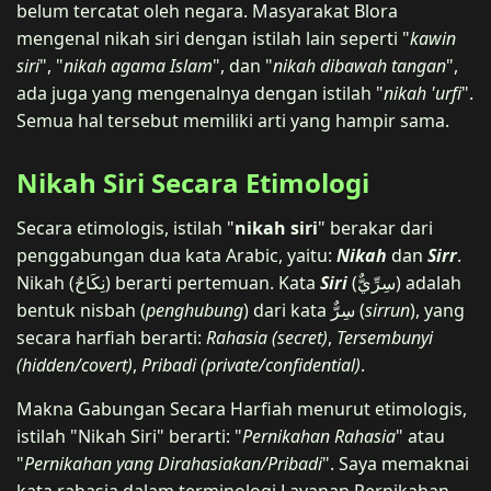
belum tercatat oleh negara. Masyarakat Blora
mengenal nikah siri dengan istilah lain seperti "
kawin
siri
", "
nikah agama Islam
", dan "
nikah dibawah tangan
",
ada juga yang mengenalnya dengan istilah "
nikah 'urfi
".
Semua hal tersebut memiliki arti yang hampir sama.
Nikah Siri Secara Etimologi
Secara etimologis, istilah "
nikah siri
" berakar dari
penggabungan dua kata Arabic, yaitu:
Nikah
dan
Sirr
.
Nikah (نِكَاحٌ) berarti pertemuan. Kata
Siri
(سِرِّيٌّ) adalah
bentuk nisbah (
penghubung
) dari kata سِرٌّ (
sirrun
), yang
secara harfiah berarti:
Rahasia (secret)
,
Tersembunyi
(hidden/covert)
,
Pribadi (private/confidential)
.
Makna Gabungan Secara Harfiah menurut etimologis,
istilah "Nikah Siri" berarti: "
Pernikahan Rahasia
" atau
"
Pernikahan yang Dirahasiakan/Pribadi
". Saya memaknai
kata rahasia dalam terminologi Layanan Pernikahan