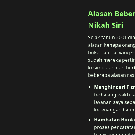
Alasan Bebe
Nikah Siri
Sejak tahun 2001 d
alasan kenapa orang
bukanlah hal yang s
sudah mereka pertim
kesimpulan dari berb
beberapa alasan ras
Menghindari Fit
terhalang waktu 
layanan saya seba
ketenangan batin
Hambatan Birokr
proses pencatatan
banjir membuat m