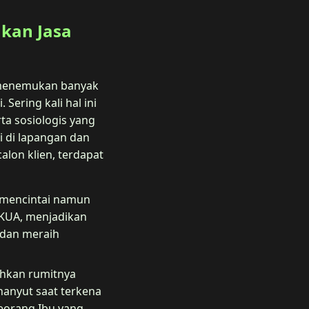
kan Jasa
 menemukan banyak
ering kali hal ini
ta sosiologis yang
i di lapangan dan
alon klien, terdapat
 mencintai namun
 KUA, menjadikan
n dan meraih
uhkan rumitnya
 hanyut saat terkena
eorang Ibu yang