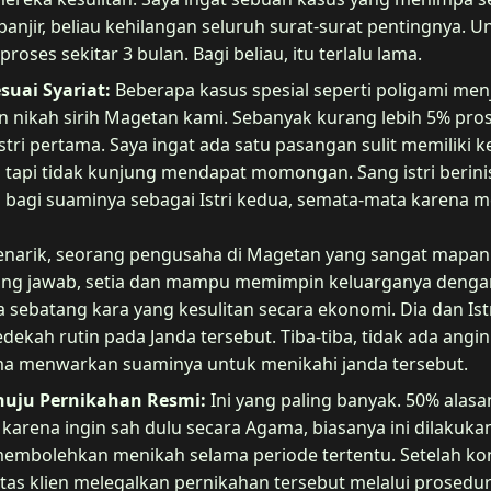
anjir, beliau kehilangan seluruh surat-surat pentingnya.
oses sekitar 3 bulan. Bagi beliau, itu terlalu lama.
suai Syariat:
Beberapa kasus spesial seperti poligami men
n nikah sirih Magetan kami. Sebanyak kurang lebih 5% pros
tri pertama. Saya ingat ada satu pasangan sulit memiliki 
tapi tidak kunjung mendapat momongan. Sang istri berinis
bagi suaminya sebagai Istri kedua, semata-mata karena me
menarik, seorang pengusaha di Magetan yang sangat mapan.
ng jawab, setia dan mampu memimpin keluarganya dengan 
a sebatang kara yang kesulitan secara ekonomi. Dia dan I
ekah rutin pada Janda tersebut. Tiba-tiba, tidak ada angin
ama menwarkan suaminya untuk menikahi janda tersebut.
enuju Pernikahan Resmi:
Ini yang paling banyak. 50% alas
i karena ingin sah dulu secara Agama, biasanya ini dilakuk
membolehkan menikah selama periode tertentu. Setelah kon
tas klien melegalkan pernikahan tersebut melalui prosedu