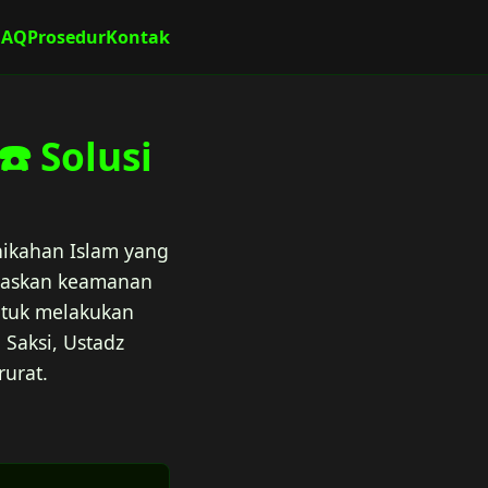
FAQ
Prosedur
Kontak
️ Solusi
nikahan Islam yang
itaskan keamanan
untuk melakukan
 Saksi, Ustadz
urat.