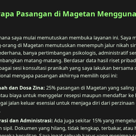
rapa Pasangan di Magetan Mengguna
imana saya mulai memutuskan membuka layanan ini. Saya
-orang di Magetan memutuskan menempuh jalur nikah siri. S
ederhana, banya pertimbangan psikologis, administratif ser
bangkan matang-matang. Berdasar data hasil riset pribad
agai sesi konsultasi pranikah yang saya lakukan bersama c
ional mengapa pasangan akhirnya memilih opsi ini:
nah dan Dosa Zina:
25% pasangan di Magetan yang saling
atau biaya untuk menggelar resepsi maupun mendaftar ke
gai jalan keluar esensial untuk menjaga diri dari perzinaa
.
asi dan Administrasi:
Ada juga sekitar 15% yang mengel
 sipil. Dokumen yang hilang, tidak lengkap, terbakar, atau
ereka kesulitan. Saya ingat sebuah kasus yang menimpa s