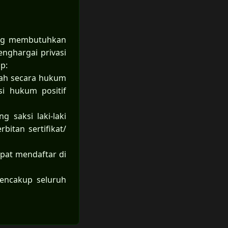
ang membutuhkan
nghargai privasi
p:
sah secara hukum
i hukum positif
 saksi laki-laki
itan sertifikat/
apat mendaftar di
encakup seluruh