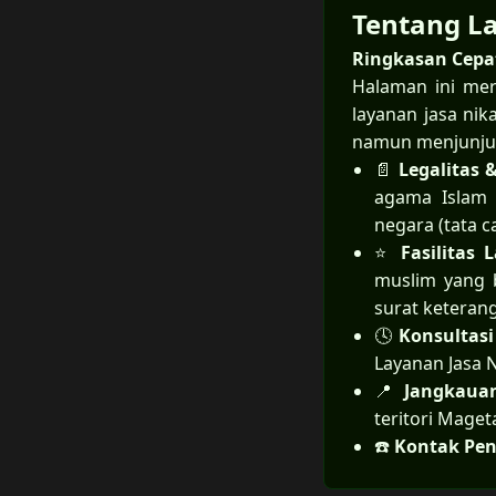
Tentang L
Ringkasan Cepa
Halaman ini me
layanan jasa ni
namun menjunjung
📄
Legalitas 
agama Islam 
negara (tata c
⭐
Fasilitas
muslim yang b
surat keteran
🕓
Konsultasi
Layanan Jasa N
📍
Jangkaua
teritori Mage
☎️
Kontak Pen