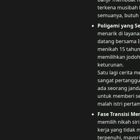
terkena musibah b
semuanya, butuh pr
Poligami yang Se
menarik di layana
datang bersama Is
menikah 15 tahun 
memilihkan jodoh 
keturunan.
Satu lagi cerita 
sangat pertanggu
ada seorang jand
untuk memberi sed
malah istri pert
Fase Transisi M
memilih nikah sir
kerja yang tidak 
terpenuhi, mayori