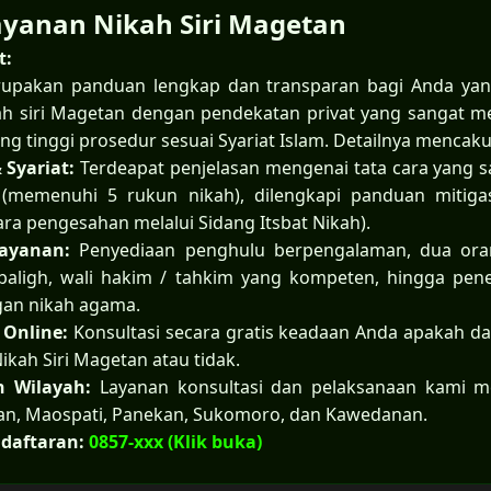
ayanan Nikah Siri Magetan
t:
rupakan panduan lengkap dan transparan bagi Anda y
kah siri Magetan dengan pendekatan privat yang sangat me
 tinggi prosedur sesuai Syariat Islam. Detailnya mencaku
& Syariat:
Terdeapat penjelasan mengenai tata cara yang 
(memenuhi 5 rukun nikah), dilengkapi panduan mitigas
ara pengesahan melalui Sidang Itsbat Nikah).
 Layanan:
Penyediaan penghulu berpengalaman, dua orang
aligh, wali hakim / tahkim yang kompeten, hingga penerb
gan nikah agama.
 Online:
Konsultasi secara gratis keadaan Anda apakah d
ikah Siri Magetan atau tidak.
n Wilayah:
Layanan konsultasi dan pelaksanaan kami m
tan, Maospati, Panekan, Sukomoro, dan Kawedanan.
daftaran:
0857-xxx (Klik buka)