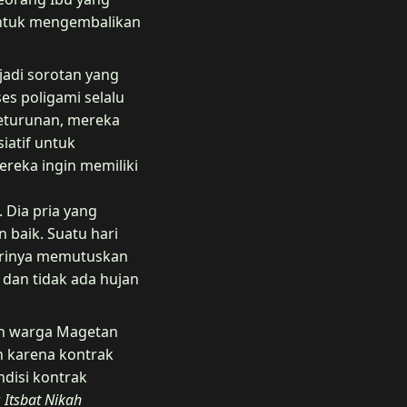
 Untuk mengembalikan
jadi sorotan yang
es poligami selalu
keturunan, mereka
iatif untuk
reka ingin memiliki
 Dia pria yang
baik. Suatu hari
strinya memutuskan
 dan tidak ada hujan
an warga Magetan
an karena kontrak
disi kontrak
r
Itsbat Nikah