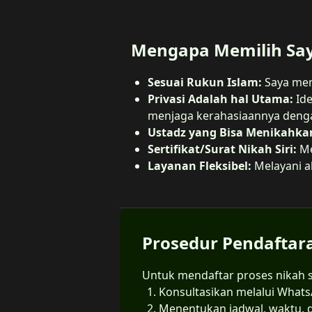
Mengapa Memilih Sa
Sesuai Rukun Islam:
Saya mem
Privasi Adalah hal Utama:
Ide
menjaga kerahasiaannya denga
Ustadz yang Bisa Menikahkan 
Sertifikat/Surat Nikah Siri:
Me
Layanan Fleksibel:
Melayani ak
Prosedur Pendaftar
Untuk mendaftar proses nikah sir
Konsultasikan melalui What
Menentukan jadwal, waktu, d