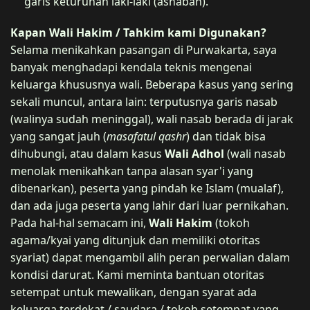
garis keturunan laki-laki (ashabah).
Kapan Wali Hakim / Tahkim kami Digunakan?
Selama menikahkan pasangan di Purwakarta, saya
banyak menghadapi kendala teknis mengenai
keluarga khususnya wali. Beberapa kasus yang sering
sekali muncul, antara lain: terputusnya garis nasab
(walinya sudah meninggal), wali nasab berada di jarak
yang sangat jauh (
masafatul qashr
) dan tidak bisa
dihubungi, atau dalam kasus
Wali Adhol
(wali nasab
menolak menikahkan tanpa alasan syar'i yang
dibenarkan), peserta yang pindah ke Islam (mualaf),
dan ada juga peserta yang lahir dari luar pernikahan.
Pada hal-hal semacam ini,
Wali Hakim
(tokoh
agama/kyai yang ditunjuk dan memiliki otoritas
syariat) dapat mengambil alih peran perwalian dalam
kondisi darurat. Kami meminta bantuan otoritas
setempat untuk mewalikan, dengan syarat ada
keluarga terdekat / saudara / tokoh setempat yang