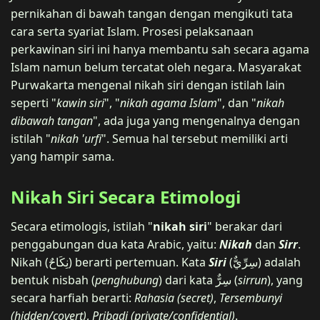
pernikahan di bawah tangan dengan mengikuti tata
cara serta syariat Islam. Prosesi pelaksanaan
perkawinan siri ini hanya membantu sah secara agama
Islam namun belum tercatat oleh negara. Masyarakat
Purwakarta mengenal nikah siri dengan istilah lain
seperti "
kawin siri
", "
nikah agama Islam
", dan "
nikah
dibawah tangan
", ada juga yang mengenalnya dengan
istilah "
nikah 'urfi
". Semua hal tersebut memiliki arti
yang hampir sama.
Nikah Siri Secara Etimologi
Secara etimologis, istilah "
nikah siri
" berakar dari
penggabungan dua kata Arabic, yaitu:
Nikah
dan
Sirr
.
Nikah (نِكَاحٌ) berarti pertemuan. Kata
Siri
(سِرِّيٌّ) adalah
bentuk nisbah (
penghubung
) dari kata سِرٌّ (
sirrun
), yang
secara harfiah berarti:
Rahasia (secret)
,
Tersembunyi
(hidden/covert)
,
Pribadi (private/confidential)
.